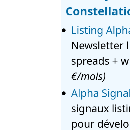
Constellati
Listing Alph
Newsletter 
spreads + w
€/mois)
Alpha Signa
signaux list
pour dével