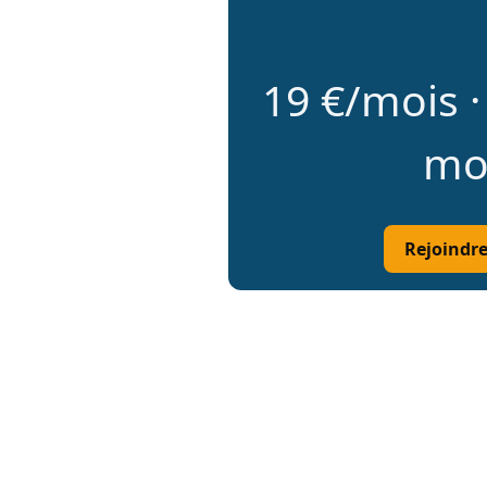
19 €/mois · 
moi
Rejoindr