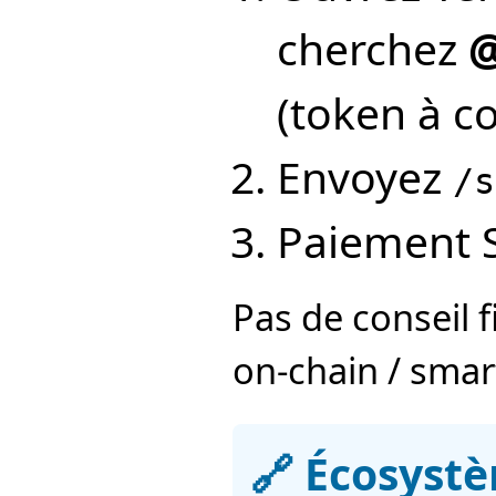
cherchez
@
(token à co
Envoyez
/s
Paiement S
Pas de conseil 
on-chain / sma
🔗 Écosyst