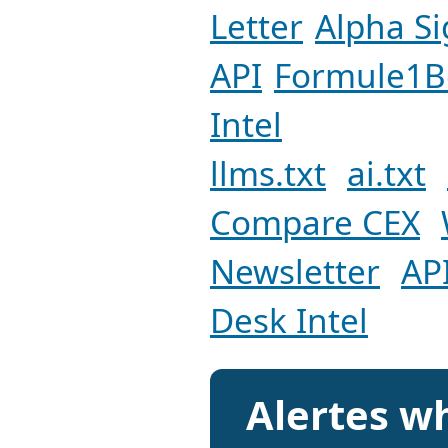
Letter
Alpha Si
API
Formule1B
Intel
llms.txt
ai.txt
Compare CEX
Newsletter
AP
Desk Intel
Alertes w