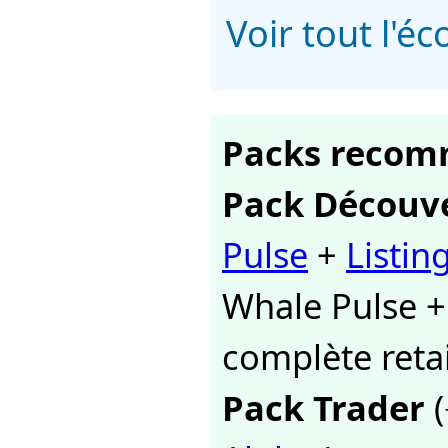
Voir tout l'
Packs reco
Pack Découv
Pulse
+
Listin
Whale Pulse +
complète retai
Pack Trader
(